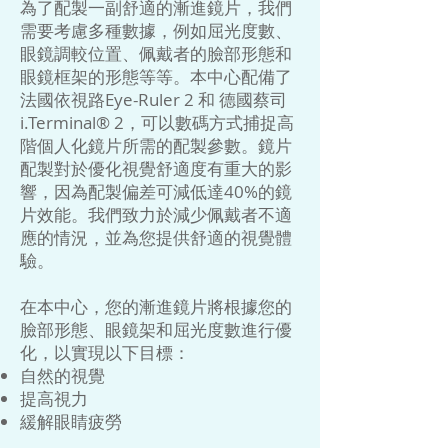
為了配製一副舒適的漸進鏡片，我們
需要考慮多種數據，例如屈光度數、
眼鏡調較位置、佩戴者的臉部形態和
眼鏡框架的形態等等。本中心配備了
法國依視路Eye-Ruler 2 和 德國蔡司
i.Terminal® 2，可以數碼方式捕捉高
階個人化鏡片所需的配製參數。鏡片
配製對於優化視覺舒適度有重大的影
響，因為配製偏差可減低達40%的鏡
片效能。我們致力於減少佩戴者不適
應的情況，並為您提供舒適的視覺體
驗。
在本中心，您的漸進鏡片將根據您的
臉部形態、眼鏡架和屈光度數進行優
化，以實現以下目標：
自然的視覺
提高視力
緩解眼睛疲勞