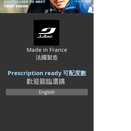
SUNGLASSES TO MEET
YOUR VISION
Made in France
法國
製造
Prescription ready 可配度數
歡迎親臨選購
English