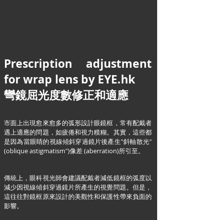
Prescription adjustment
for wrap lens by EYE.hk
彎鏡屈光度數修正和適應
市面上出現愈來愈多的弧形設計眼鏡框，常有配戴者
遇上適應的問題，如疲倦和視力糢糊。其實，這些都
是因為當眼睛的視線傾斜穿過鏡片後產生"斜軸散光"
(oblique astigmatism")像差 (aberration)所引至。
傳統上，眼科視光師會建議配戴者減低鏡框的弧度以
減少因視線傾斜穿過鏡片所產生的視覺問題。但是，
這往往對鏡框原來設計的美觀性和保護性帶來負面的
影響。