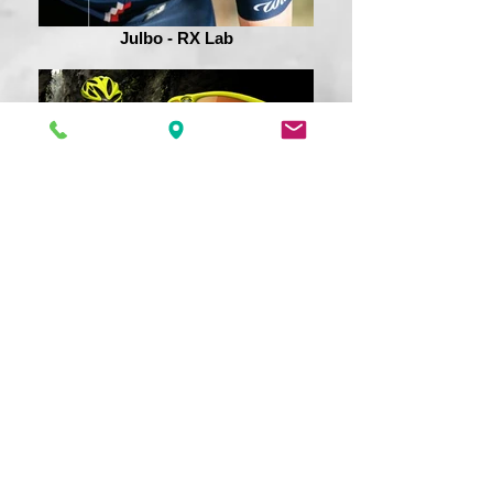
Julbo - RX Lab
Rudy Project - technically cool
Rudy Project Ski Goggles