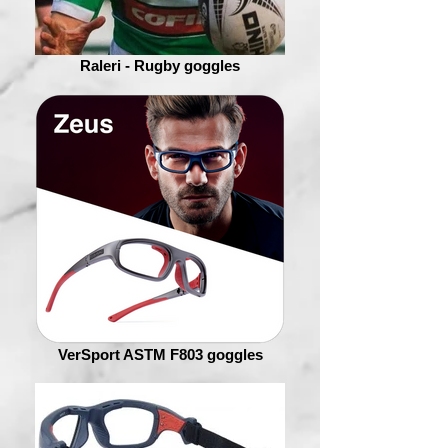
Raleri - Rugby goggles
VerSport ASTM F803 goggles