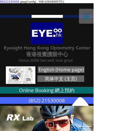
85221530008
gtag('config', 'AW-1064999570');
Eyesight Hong Kong Optometry Center
香港視覺護眼中心
(Since 2006) See well, look great
English (Home page)
简体中文 (主页)
Online Booking 網上預約
(852) 21530008
RX
Lab