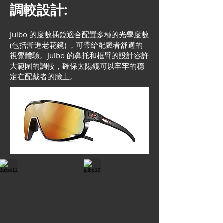
調較設計:
Julbo 的度數插鏡適合配置多種的光學度數
(包括漸進老花鏡) ，可帶給配戴者舒適的
視覺體驗。Julbo 的鼻托和框臂的設計容許
大範圍的調較，確保太陽鏡可以牢牢的穩
定在配戴者的臉上。