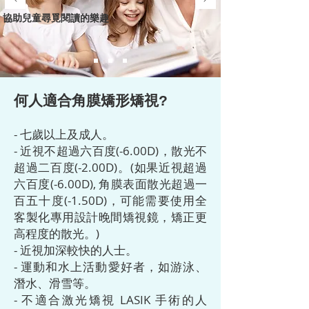
協助兒童尋覓閱讀的樂趣
何人適合角膜矯形矯視?
- 七歲以上及成人。
- 近視不超過六百度(-6.00D)，散光不
超過二百度(-2.00D)。(如果近視超過
六百度(-6.00D), 角膜表面散光超過一
百五十度(-1.50D)，可能需要使用
全
客製化專用設計晚間矯視鏡
，
矯正更
高程度的散光
。)
- 近視加深較快的人士。
- 運動和水上活動愛好者，如游泳、
潛水、滑雪等。
- 不適合激光矯視 LASIK 手術的人