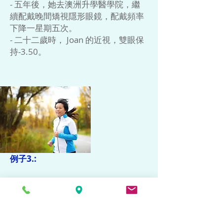
- 五年後，她去澳洲升學醫學院，繼
續配戴晚間矯視隱形眼鏡，配戴頻率
下降一星期五次。
- 二十二歲時， Joan 的近視，雙眼保
持-3.50。
例子3.:
- June 雙眼近視-5.00 和老花+2.00，
五十歲開始因乾眼症不能戴軟式隱形
眼鏡。配戴晚間矯視隠形眼鏡後，日
間除下鏡片，餘下度數一般為右眼遠