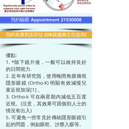
預約驗眼 Appointment 21530008
預約免費初步評估 (OK鏡服務主任提供)
優點:
1. *除下鏡片後，一般可以維持良好
的日間視力.
2. 近年有研究指，使用
晚間角膜矯視
隱形眼鏡 (Ortho-K)
明顯有效減慢兒
童近視加深[1] 。
3.
Ortho-k
可在兩星期內減低五百度
近視。(注意，其效果可因個別人士的
情況有出入)
5. 可避免一些常見於傳統隱形眼鏡引
起的問題，例如眼乾、沙塵入眼等。