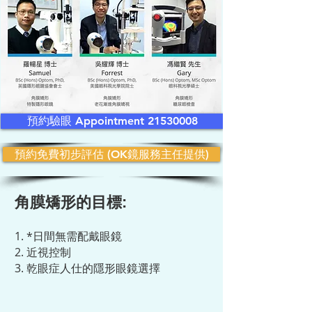
預約驗眼 Appointment 21530008
預約免費初步評估 (OK鏡服務主任提供)
角膜矯形的目標:
1. *日間無需配戴眼鏡
2. 近視控制
3. 乾眼症人仕的隱形眼鏡選擇