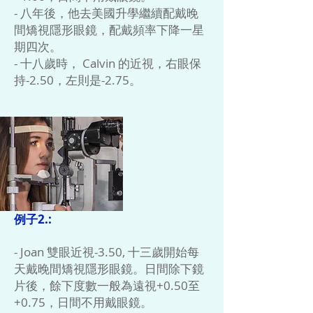
- 八年後，他去美國升學繼續配戴晚
間矯視隱形眼鏡，配戴頻率下降一星
期四次。
- 十八歲時， Calvin 的近視，右眼保
持-2.50，左則是-2.75。
例子2.:
- Joan 雙眼近視-3.50, 十三歲開始每
天戴晚間矯視隱形眼鏡。日間除下鏡
片後，餘下度數一般為遠視+0.50至
+0.75，日間不用戴眼鏡。