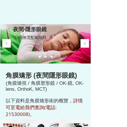
夜間‧隱形眼鏡
*日
間
無需
配
戴眼鏡
角膜矯形 (夜間隱形眼鏡)
(
角膜矯視 / 角膜塑形鏡 / OK-鏡
, OK-
lens,
OrthoK, MCT
)
以下資料是
角膜矯形術
的概覽，
詳情
可至電給我們查詢(電話:
21530008)
。