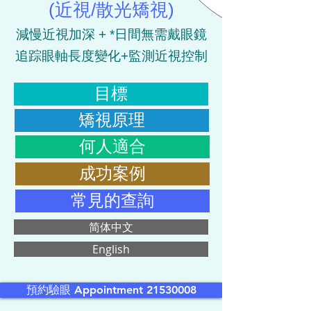
(
近視
/
散光矯視)
減慢近視加深 + *日間無需戴眼鏡
追踪眼軸長度變化+監測近視控制
目標
矯視原理
何人適合
成功案例
常見的查詢
简体中文
English
預約驗眼 Appointment 21530008