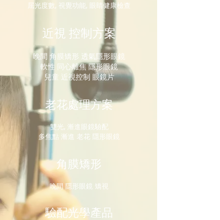
屈光度數, 視覺功能, 眼睛健康檢查
近視 控制方案
晚間 角膜矯形 透氣隱形眼鏡
軟性 同心離焦 隱形眼鏡
兒童 近視控制 眼鏡片
老花處理方案
雙光, 漸進眼鏡驗配
多焦點 漸進 老花 隱形眼鏡
角膜矯形
晚間 隱形眼鏡 矯視
驗配光學產品