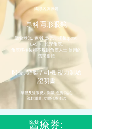
國際名牌眼鏡
專科隱形眼鏡
適合老光, 色弱, 激光手術後(post-
LASIK), 錐形角膜,
角膜移植後和不規則角膜人士 使用的
隱形眼鏡
船長, 遊艇 / 司機 視力測驗
證明書
單眼及雙眼視力測量, 色覺測試,
視野測量, 立體視覺測試
醫療券: