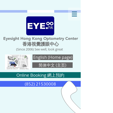
Eyesight Hong Kong Optometry Center
香港視覺護眼中心
(Since 2006) See well, look great
English (Home page)
简体中文 (主页)
Online Booking 網上預約
(852) 21530008