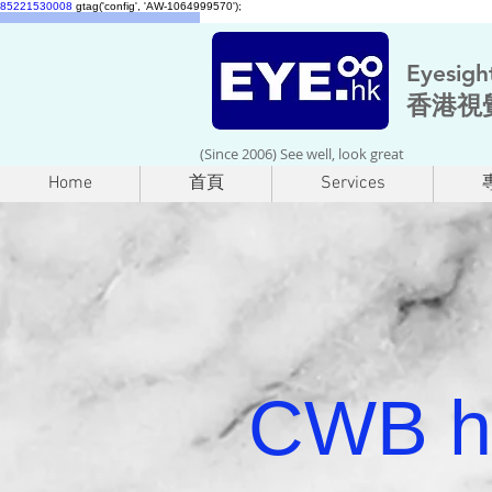
85221530008
gtag('config', 'AW-1064999570');
Eyesigh
香港視
(Since 2006) See well, look great
Home
首頁
Services
CWB h