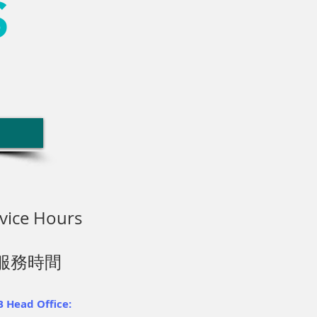
S
vice Hours
服務時間
 Head Office: