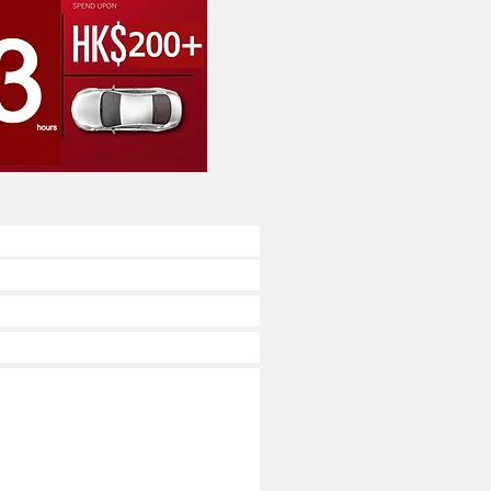
 project
,
lindberg
,
eye exam
,
optometrist
,
goggles
,
scleral lens
,
hybrid lens
,
pia
兒童矯視, 角膜矯形,
錐形角膜 圓錐角膜
,
近視,
驗眼
,
視光師, 博士
,
眼罩
,
鞏膜
花,
弱視
, 眼鏡店
售貨員招聘
orthok orthok