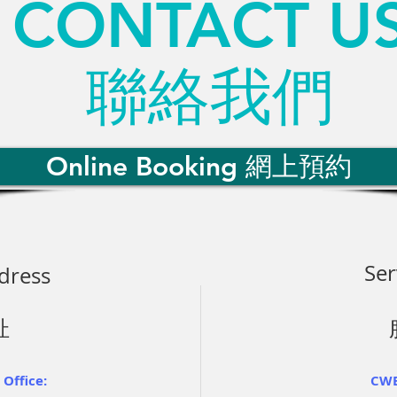
CONTACT U
聯絡我們
Online Booking 網上預約
Ser
dress
址
Office:
CWB