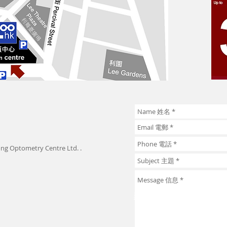
ng Optometry Centre Ltd. .
EYE.hk
,
PhD Vision
,
Orthokeratology
,
keratoconus
,
myopia
,
rudy
synergeyes
,
trifocal, progressive, multifocal, presbyopia
,
amblyo
鏡
,
混合鏡
,
漸進鏡, 多焦點, 老