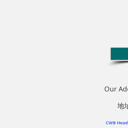
Our Ad
地
CWB Head 