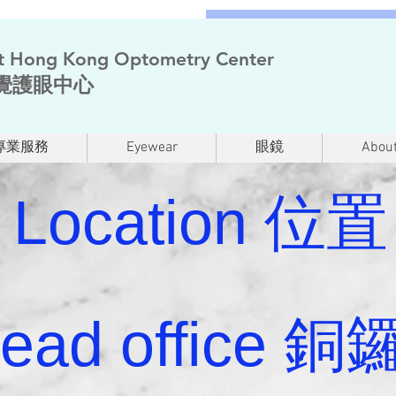
t Hong Kong Optometry Center
覺護眼中心
專業服務
Eyewear
眼鏡
About
Location 位置
ead office