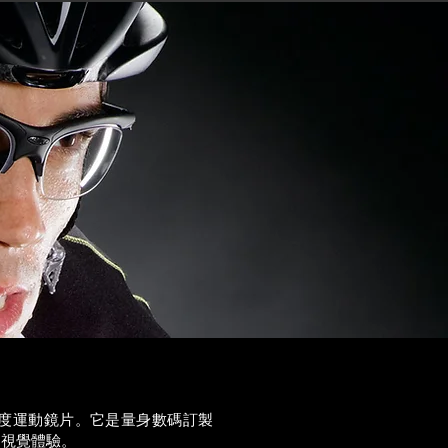
孤度運動
鏡片。它是量身數碼訂製
的視覺體驗。