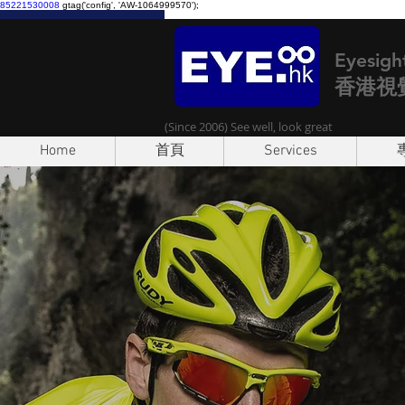
85221530008
gtag('config', 'AW-1064999570');
Eyesigh
香港視
(Since 2006) See well, look great
Home
首頁
Services