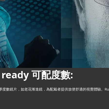
on ready 可配度數:
多種光學度數鏡片，如老花漸進鏡，為配戴者提供放便舒適的視覺體驗。Rudy