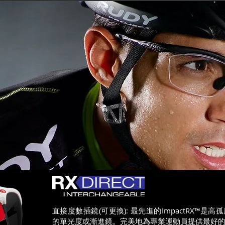
直接度數插鏡(可更換): 最先進的ImpactRX™是高
的單光度或漸進鏡。完美地為專業運動員提供最好