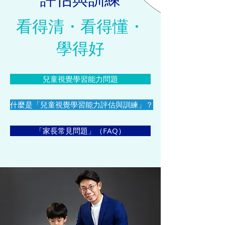
看得清・看得懂・
學得好
兒童視覺學習能力問題
什麼是「兒童視覺學習能力評估與訓練」？
「家長常見問題」（FAQ）