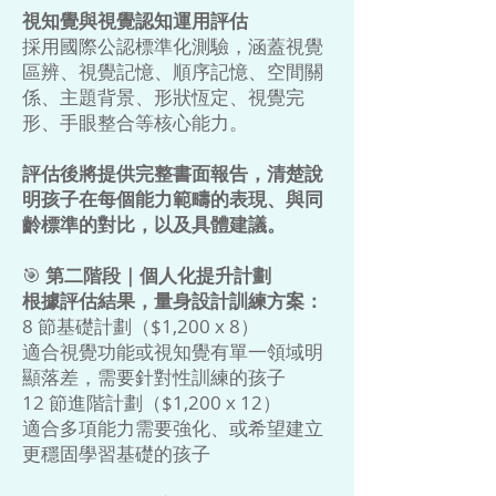
視知覺與視覺認知運用評估
採用國際公認標準化測驗，涵蓋視覺
區辨、視覺記憶、順序記憶、空間關
係、主題背景、形狀恆定、視覺完
形、手眼整合等核心能力。
評估後將提供完整書面報告，清楚說
明孩子在每個能力範疇的表現、與同
齡標準的對比，以及具體建議。
🎯
第二階段｜個人化提升計劃
根據評估結果，量身設計訓練方案：
8 節基礎計劃（$1,200 x 8）
適合視覺功能或視知覺有單一領域明
顯落差，需要針對性訓練的孩子
12 節進階計劃（$1,200 x 12）
適合多項能力需要強化、或希望建立
更穩固學習基礎的孩子