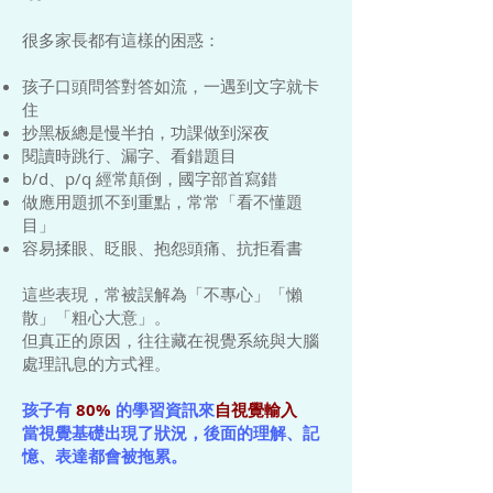
很多家長都有這樣的困惑：
孩子口頭問答對答如流，一遇到文字就卡
住
抄黑板總是慢半拍，功課做到深夜
閱讀時跳行、漏字、看錯題目
b/d、p/q 經常顛倒，國字部首寫錯
做應用題抓不到重點，常常「看不懂題
目」
容易揉眼、眨眼、抱怨頭痛、抗拒看書
這些表現，常被誤解為「不專心」「懶
散」「粗心大意」。
但真正的原因，往往藏在視覺系統與大腦
處理訊息的方式裡。
孩子有
80%
的學習資訊來
自視覺輸入
當視覺基礎出現了狀況，後面的理解、記
憶、表達都會被拖累。