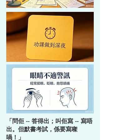
「問佢 -- 答得出；叫佢寫 -- 寫唔
出。但默書考試，係要寫㗎
喎！」