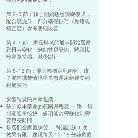
第 2–3 節：孩子開始熟悉訓練模式，
配合度提升，部分基礎技巧（如追視
穩定度）會有明顯改善
第 4–6 節：家長與老師通常開始觀察
到日常變化，例如抄寫變快、閱讀比
較願意持續、減少跳行
第 8–12 節：能力較穩定地內化，孩
子能在課業情境中自然運用新建立的
視覺技巧
影響進度的因素包括：
孩子原本落差的範圍與程度 — 單一領
域弱通常較快，多項能力需強化則需
要更長時間
是否配合家庭練習 — 每週訓練 1 次
效果有限，建議每天 10–15 分鐘家庭