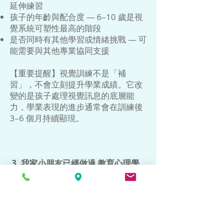
延伸練習
孩子的年齡與配合度 — 6–10 歲是視
覺系統可塑性最高的階段
是否同時有其他學習或情緒挑戰 — 可
能需要與其他專業協同支援
【重要提醒】視覺訓練不是「補
習」，不會立刻提升學業成績。它改
變的是孩子處理視覺訊息的底層能
力，學業表現的進步通常會在訓練後
3–6 個月持續顯現。
3.
我家小朋友已經做過 教育心理學
家（EP） 評估，還需要這個嗎？
很可能需要，因為兩者評估的是不同
層面，互補而非重複。