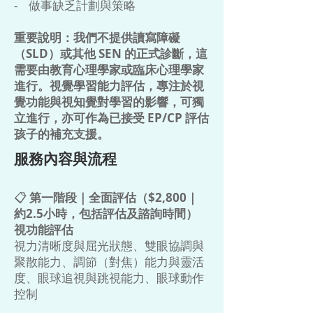
- 做事缺乏計劃與策略
重要說明：我們不提供讀寫障礙
（SLD）或其他 SEN 的正式診斷，這
需要由教育心理學家或臨床心理學家
進行。視覺學習能力評估，專注於視
覺功能與視知覺對學習的影響，可獨
立進行，亦可作為已接受 EP/CP 評估
孩子的補充支援。
服務內容與流程
📋
第一階段｜全面評估（$2,800｜
約2.5小時，包括評估及諮詢時間）
視功能評估
視力清晰度與屈光狀態、雙眼協調與
聚散能力、調節（對焦）能力與靈活
度、眼球追視與跳視能力、眼球動作
控制