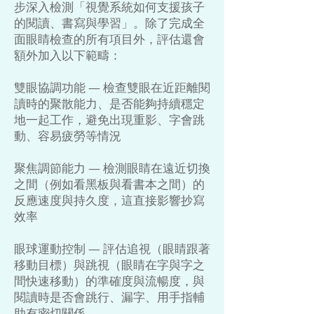
步深入檢測「視覺系統如何支援孩子
的閱讀、書寫與學習」。除了完成全
面眼睛檢查的所有項目外，評估還會
額外加入以下範疇：
雙眼協調功能 — 檢查雙眼在近距離閱
讀時的聚散能力、是否能夠持續穩定
地一起工作，避免出現重影、字會跳
動、容易疲勞等情況
聚焦調節能力 — 檢測眼睛在遠近切換
之間（例如看黑板與看書本之間）的
反應速度與持久度，這直接影響抄寫
效率
眼球運動控制 — 評估追視（眼睛跟著
移動目標）與跳視（眼睛在字與字之
間快速移動）的準確度與流暢度，與
閱讀時是否會跳行、漏字、用手指輔
助有密切關係