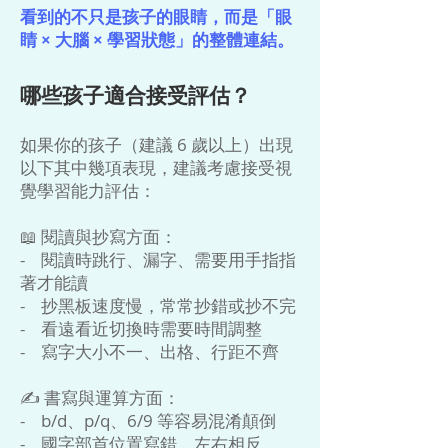
看到的不只是孩子的眼睛，而是「眼
睛 × 大腦 × 學習狀態」的整體連結。
哪些孩子適合接受評估？
如果你的孩子（建議 6 歲以上）出現
以下其中幾項表現，建議考慮接受視
覺學習能力評估：
📖 閱讀與抄寫方面：
- 閱讀時跳行、漏字、需要用手指指
著才能讀
- 抄黑板速度慢，常常抄錯或抄不完
- 看遠看近切換時需要時間調整
- 寫字大小不一、出格、行距不齊
✍️ 書寫與運算方面：
- b/d、p/q、6/9 等容易混淆顛倒
- 國字部首位置寫錯、左右相反