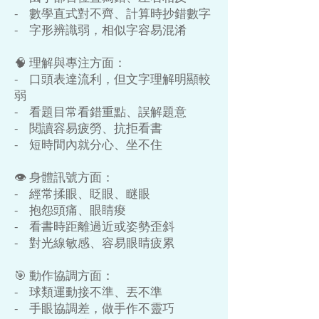
- 數學直式對不齊、計算時抄錯數字
- 字形辨識弱，相似字容易混淆
🧠 理解與專注方面：
- 口頭表達流利，但文字理解明顯較
弱
- 看題目常看錯重點、誤解題意
- 閱讀容易疲勞、抗拒看書
- 短時間內就分心、坐不住
👁️ 身體訊號方面：
- 經常揉眼、眨眼、瞇眼
- 抱怨頭痛、眼睛痠
- 看書時距離過近或姿勢歪斜
- 對光線敏感、容易眼睛疲累
🎯 動作協調方面：
- 球類運動接不準、丟不準
- 手眼協調差，做手作不靈巧