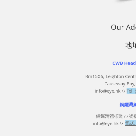
Our Ad
地
CWB Head 
Rm1506, Leighton Centr
Causeway Bay,
info@eye.hk
\\
Tel:
銅鑼灣總
銅鑼灣禮頓道77號
info@eye.hk
\\
電話: 