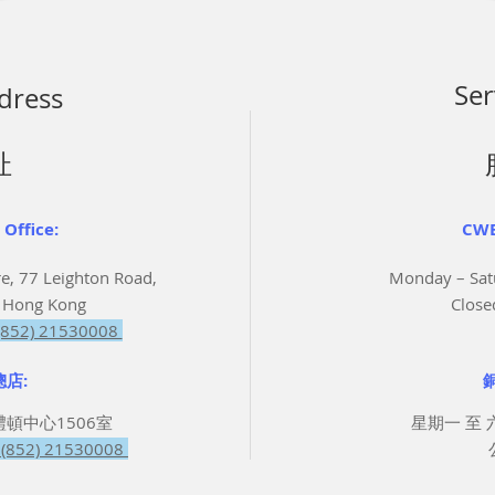
Ser
dress
址
Office:
CWB
e, 77 Leighton Road,
Monday – Sa
 Hong Kong
Close
 (852) 21530008
店:
禮頓中心1506室
星期一 至 六 
(852) 21530008